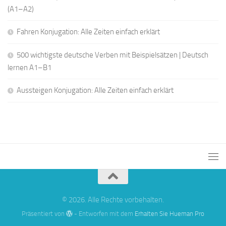
(A1–A2)
Fahren Konjugation: Alle Zeiten einfach erklärt
500 wichtigste deutsche Verben mit Beispielsätzen | Deutsch
lernen A1–B1
Aussteigen Konjugation: Alle Zeiten einfach erklärt
© 2026. Alle Rechte vorbehalten.
Präsentiert von
- Entworfen mit dem
Erhalten Sie Hueman Pro