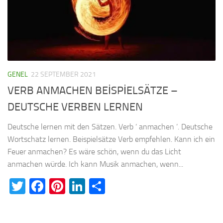
GENEL
22 SEPTEMBER 2021
VERB ANMACHEN BEİSPİELSÄTZE –
DEUTSCHE VERBEN LERNEN
Deutsche lernen mit den Sätzen. Verb ‘ anmachen ’. Deutsche
Wortschatz lernen. Beispielsätze Verb empfehlen. Kann ich ein
Feuer anmachen? Es wäre schön, wenn du das Licht
anmachen würde. Ich kann Musik anmachen, wenn...
Twitter
Facebook
Pinterest
LinkedIn
Teilen