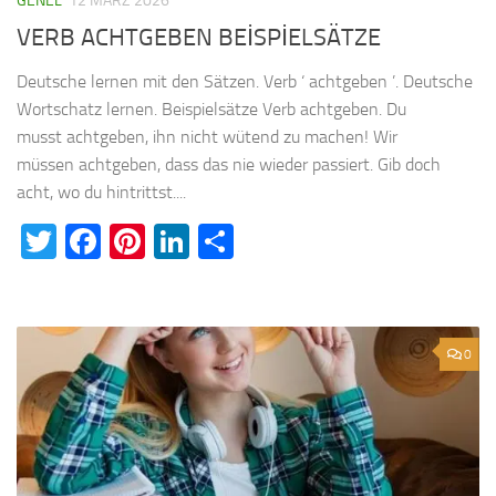
GENEL
12 MÄRZ 2026
VERB ACHTGEBEN BEİSPİELSÄTZE
Deutsche lernen mit den Sätzen. Verb ‘ achtgeben ’. Deutsche
Wortschatz lernen. Beispielsätze Verb achtgeben. Du
musst achtgeben, ihn nicht wütend zu machen! Wir
müssen achtgeben, dass das nie wieder passiert. Gib doch
acht, wo du hintrittst....
Twitter
Facebook
Pinterest
LinkedIn
Teilen
0