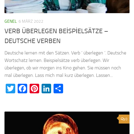
GENEL
6 MÄRZ 2022
VERB ÜBERLEGEN BEİSPİELSÄTZE –
DEUTSCHE VERBEN
Deutsche lernen mit den Sätzen. Verb ‘ überlegen ’. Deutsche
Wortschatz lernen. Beispielsätze verb überlegen. Wir
überlegen, ob wir morgen ins Kino gehen. Sie müssen noch
mal überlegen. Lass mich mal kurz überlegen. Lassen...
Twitter
Facebook
Pinterest
LinkedIn
Teilen
0