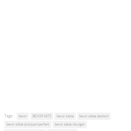
Tags:
bevor
BEVOR SATZ
bevor sätze
bevor sätze deutsch
bevor sätze plusquamperfekt
bevor sätze übungen