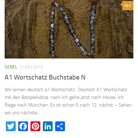
0
GENEL
11 JULI 2019
A1 Wortschatz Buchstabe N
Wir lernen deutsch a1 Wortschatz . Deutsch A1 Wortschatz
mit den Beispielsätze. nach Ich gehe jetzt nach Hause. Ich
fliege nach München. Es ist schon 5 nach 12. nächst – Sehen
wir uns nächste...
Twitter
Facebook
Pinterest
LinkedIn
Teilen