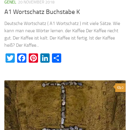
GENEL
20 NOVEMBER 2018
A1 Wortschatz Buchstabe K
Deutsche Wortschatz ( A1 Wortschatz ) mit viele Sätze. Wie
kann man neue Wörter lernen. der Kaffee Der Kaffee riecht
gut. Der Kaffee ist kalt. Der Kaffee ist fertig. Ist der Kaffee
heiß? Der Kaffee...
Twitter
Facebook
Pinterest
LinkedIn
Teilen
0