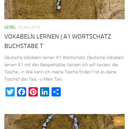
GENEL
14 JULI 2019
VOKABELN LERNEN | A1 WORTSCHATZ
BUCHSTABE T
Deutsche Vokabeln lernen A1 Wortschatz. Deutsche Vokabeln
lernen A1 mit den Beispielsätze. tanzen Ich will tanzen. die
Tasche, -n Wie kann ich meine Tasche finden? Ist es deine
Tasche? das Taxi, -s Mein Taxi...
Twitter
Facebook
Pinterest
LinkedIn
Teilen
0