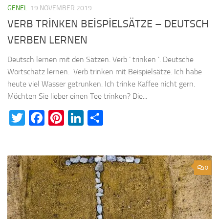
GENEL
19 NOVEMBER 2019
VERB TRİNKEN BEİSPİELSÄTZE – DEUTSCH
VERBEN LERNEN
Deutsch lernen mit den Sätzen. Verb ‘ trinken ’. Deutsche
Wortschatz lernen. Verb trinken mit Beispielsätze. Ich habe
heute viel Wasser getrunken. Ich trinke Kaffee nicht gern.
Möchten Sie lieber einen Tee trinken? Die...
Twitter
Facebook
Pinterest
LinkedIn
Teilen
0