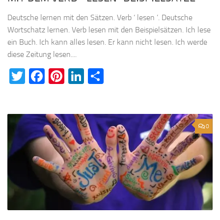
Deutsche lernen mit den Sätzen. Verb ‘ lesen ’. Deutsche
Wortschatz lernen. Verb lesen mit den Beispielsätzen. Ich lese
ein Buch. Ich kann alles lesen. Er kann nicht lesen. Ich werde
diese Zeitung lesen....
Twitter
Facebook
Pinterest
LinkedIn
Teilen
0