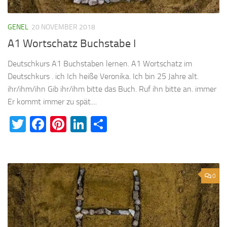
GENEL
20 NOVEMBER 2018
A1 Wortschatz Buchstabe I
Deutschkurs A1 Buchstaben lernen. A1 Wortschatz im
Deutschkurs . ich Ich heiße Veronika. Ich bin 25 Jahre alt.
ihr/ihm/ihn Gib ihr/ihm bitte das Buch. Ruf ihn bitte an. immer
Er kommt immer zu spät....
Twitter
Facebook
Pinterest
LinkedIn
Teilen
0