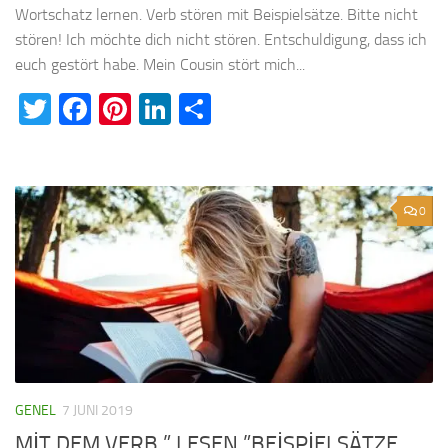
Wortschatz lernen. Verb stören mit Beispielsätze. Bitte nicht
stören! Ich möchte dich nicht stören. Entschuldigung, dass ich
euch gestört habe. Mein Cousin stört mich...
Twitter
Facebook
Pinterest
LinkedIn
Teilen
0
GENEL
7 JUNI 2019
MİT DEM VERB ” LESEN ”BEİSPİELSÄTZE