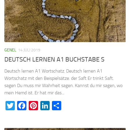
GENEL
14 JULI 2019
DEUTSCH LERNEN A1 BUCHSTABE S
Deutsch lernen A1 Wortschatz. Deutsch lernen A1
Wortschatz mit den Beispielsätze. der Saft Er trinkt Saft.
sagen Du muss mir Wahrheit sagen. Kannst du mir sagen, wo
mein Hemd ist. Er hat mir das...
Twitter
Facebook
Pinterest
LinkedIn
Teilen