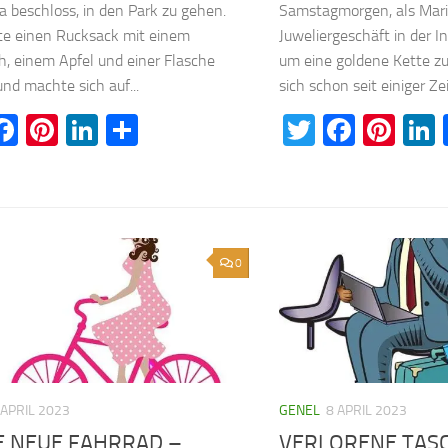
 beschloss, in den Park zu gehen.
Samstagmorgen, als Mari
te einen Rucksack mit einem
Juweliergeschäft in der 
, einem Apfel und einer Flasche
um eine goldene Kette zu
nd machte sich auf...
sich schon seit einiger Zei
witter
Facebook
Pinterest
LinkedIn
Teilen
Twitter
Faceb
Pin
0
 APRIL 2023
GENEL
8 APRIL 2023
E NEUE FAHRRAD –
VERLORENE TAS