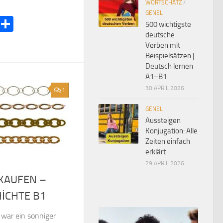
WORTSCHATZ
/
GENEL
ook
terest
LinkedIn
Teilen
500 wichtigste
deutsche
Verben mit
Beispielsätzen |
Deutsch lernen
A1–B1
30 APRIL 2026
1
GENEL
Aussteigen
Konjugation: Alle
Zeiten einfach
erklärt
29 APRIL 2026
KAUFEN –
İCHTE B1
war ein sonniger