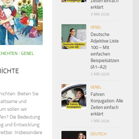
Zeiten einfach
erklärt
3 MAI 2026
GENEL
Deutsche
Adjektive Liste
100 – Mit
CHICHTEN
/
GENEL
einfachen
Beispielsätzen
(A1–A2)
HİCHTE
2 MAI 2026
GENEL
ichten: Bieten Sie
Fahren
Konjugation: Alle
rhaltsame und
Zeiten einfach
um sollen wir
erklärt
fen? Die Bedeutung
1 MAI 2026
ung und Entwicklung
reitbar. Insbesondere
DEUTSCH