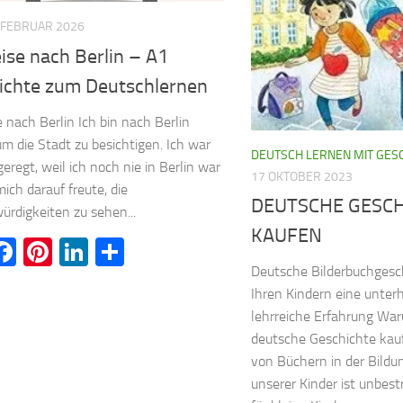
 FEBRUAR 2026
ise nach Berlin – A1
ichte zum Deutschlernen
e nach Berlin Ich bin nach Berlin
 um die Stadt zu besichtigen. Ich war
DEUTSCH LERNEN MIT GES
geregt, weil ich noch nie in Berlin war
17 OKTOBER 2023
mich darauf freute, die
DEUTSCHE GESC
rdigkeiten zu sehen...
KAUFEN
witter
Facebook
Pinterest
LinkedIn
Teilen
Deutsche Bilderbuchgesch
Ihren Kindern eine unte
lehrreiche Erfahrung War
deutsche Geschichte kau
von Büchern in der Bild
unserer Kinder ist unbest