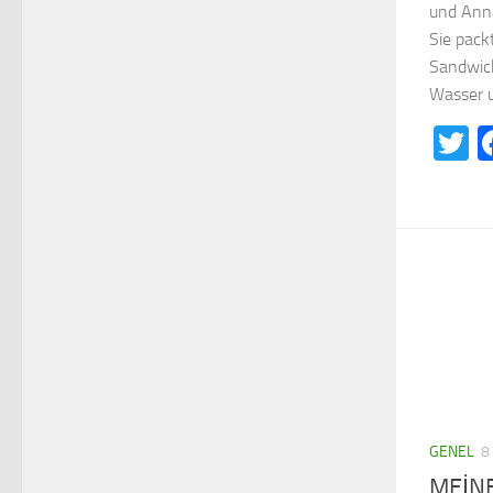
und Anna
Sie pack
Sandwich
Wasser u
T
GENEL
8
MEİN