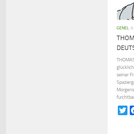
GENEL
8
THOM
DEUT
THOMAS 
glücklich
seiner F
Spazierg
Morgens
furchtba
T