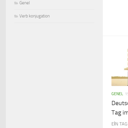
Genel
Verb konjugation
GENEL
1
Deuts
Tag i
EİN TAG 