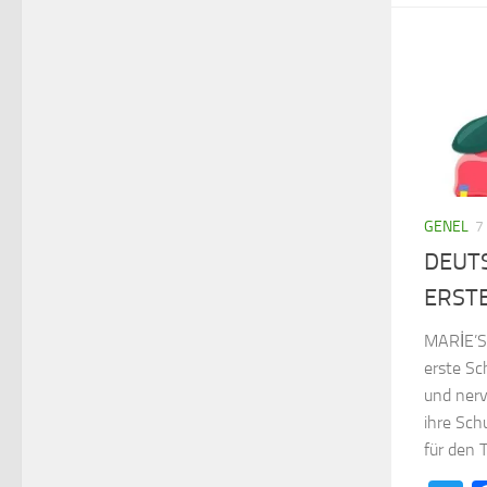
GENEL
7
DEUT
ERST
MARİE’S
erste Sc
und nervö
ihre Sch
für den T