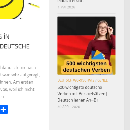
einfach erklärt
1 MAI 2026
 İN
 DEUTSCHE
chland Ich bin nach
 war sehr aufgeregt,
DEUTSCH WORTSCHATZ
/
GENEL
innen. Am ersten
500 wichtigste deutsche
vös, weil ich nicht
Verben mit Beispielsätzen |
n...
Deutsch lernen A1–B1
ook
terest
LinkedIn
Teilen
30 APRIL 2026