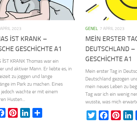
 APRIL 2023
GENEL
7 APRIL 2023
AS İST KRANK –
MEİN ERSTER TAG
SCHE GESCHİCHTE A1
DEUTSCHLAND –
GESCHİCHTE A1
İST KRANK Thomas war ein
er und aktiver Mann. Er liebte es, in
Mein erster Tag in Deuts
reizeit zu joggen und lange
Deutschland gezogen und
änge im Park zu machen. Eines
mein neues Leben zu beg
 jedoch wachte er mit einem
Tag war ich ein wenig ner
ren Husten...
wusste, was mich erwarte
witter
Facebook
Pinterest
LinkedIn
Teilen
Twitter
Faceb
Pin