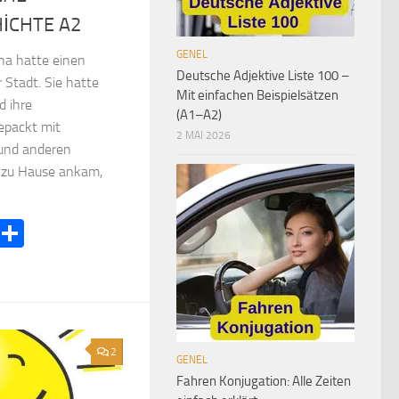
İCHTE A2
GENEL
 hatte einen
Deutsche Adjektive Liste 100 –
 Stadt. Sie hatte
Mit einfachen Beispielsätzen
d ihre
(A1–A2)
epackt mit
2 MAI 2026
 und anderen
e zu Hause ankam,
ook
terest
LinkedIn
Teilen
2
GENEL
Fahren Konjugation: Alle Zeiten