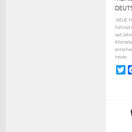
DEUT
NEUE F
Fahrrad 
seit Jah
Kilomete
entschie
neues...
T