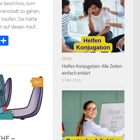
a beschloss, zum
Innenstadt zu gehen,
 kaufen. Sie hatte
t auf diesen Kauf...
ook
terest
LinkedIn
Teilen
GENEL
Helfen Konjugation: Alle Zeiten
einfach erklärt
3 MAI 2026
0
CHE –