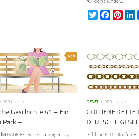
für kleine Kinder...
Twitter
Faceb
Pin
0
5 APRIL 2023
GENEL
8 APRIL 2023
che Geschichte A1 – Ein
GOLDENE KETTE 
m Park –
DEUTSCHE GESCH
İM PARK Es war ein sonniger Tag
Goldene Kette Kaufen Es 