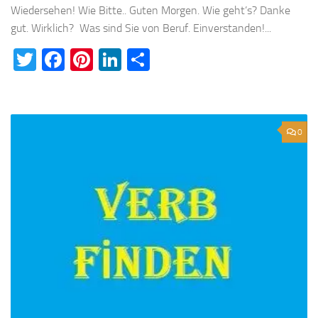
Wiedersehen! Wie Bitte.. Guten Morgen. Wie geht’s? Danke
gut. Wirklich? Was sind Sie von Beruf. Einverstanden!...
Twitter
Facebook
Pinterest
LinkedIn
Teilen
0