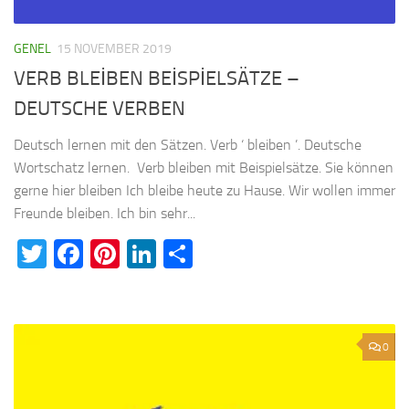
GENEL
15 NOVEMBER 2019
VERB BLEİBEN BEİSPİELSÄTZE –
DEUTSCHE VERBEN
Deutsch lernen mit den Sätzen. Verb ‘ bleiben ’. Deutsche
Wortschatz lernen. Verb bleiben mit Beispielsätze. Sie können
gerne hier bleiben Ich bleibe heute zu Hause. Wir wollen immer
Freunde bleiben. Ich bin sehr...
Twitter
Facebook
Pinterest
LinkedIn
Teilen
0