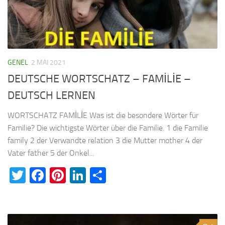
GENEL
2 MAI 2021
DEUTSCHE WORTSCHATZ – FAMİLİE –
DEUTSCH LERNEN
WORTSCHATZ FAMİLİE Was ist die besondere Wörter für
Familie? Die wichtigste Wörter über die Familie. 1 die Familie
family 2 der Verwandte relation 3 die Mutter mother 4 der
Vater father 5 der Onkel...
Twitter
Facebook
Pinterest
LinkedIn
Teilen