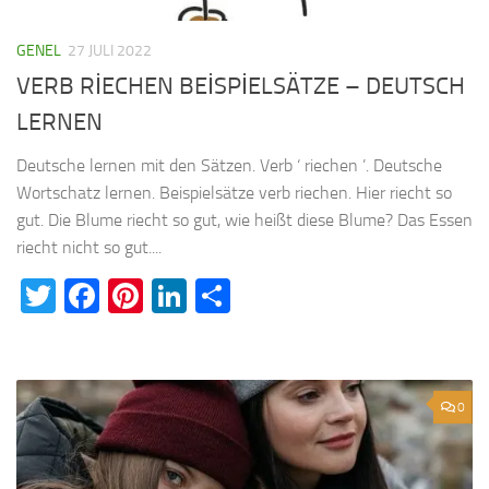
GENEL
27 JULI 2022
VERB RİECHEN BEİSPİELSÄTZE – DEUTSCH
LERNEN
Deutsche lernen mit den Sätzen. Verb ‘ riechen ’. Deutsche
Wortschatz lernen. Beispielsätze verb riechen. Hier riecht so
gut. Die Blume riecht so gut, wie heißt diese Blume? Das Essen
riecht nicht so gut....
Twitter
Facebook
Pinterest
LinkedIn
Teilen
0