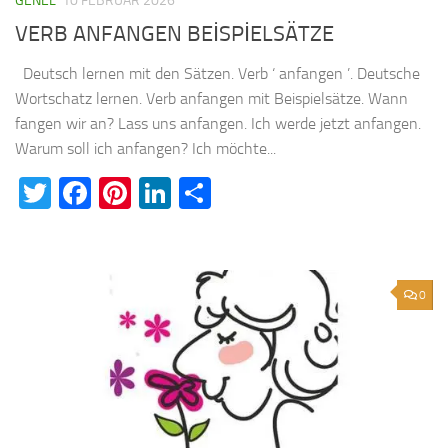
GENEL
10 FEBRUAR 2026
VERB ANFANGEN BEİSPİELSÄTZE
Deutsch lernen mit den Sätzen. Verb ‘ anfangen ’. Deutsche
Wortschatz lernen. Verb anfangen mit Beispielsätze. Wann
fangen wir an? Lass uns anfangen. Ich werde jetzt anfangen.
Warum soll ich anfangen? Ich möchte...
Twitter
Facebook
Pinterest
LinkedIn
Teilen
0