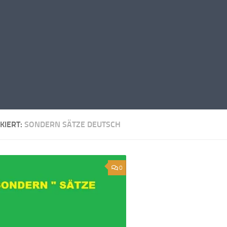
KIERT:
SONDERN SÄTZE DEUTSCH
0