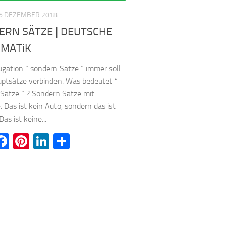
6 DEZEMBER 2018
ERN SÄTZE | DEUTSCHE
MATiK
ugation “ sondern Sätze “ immer soll
ptsätze verbinden. Was bedeutet “
Sätze “ ? Sondern Sätze mit
. Das ist kein Auto, sondern das ist
Das ist keine...
witter
Facebook
Pinterest
LinkedIn
Teilen