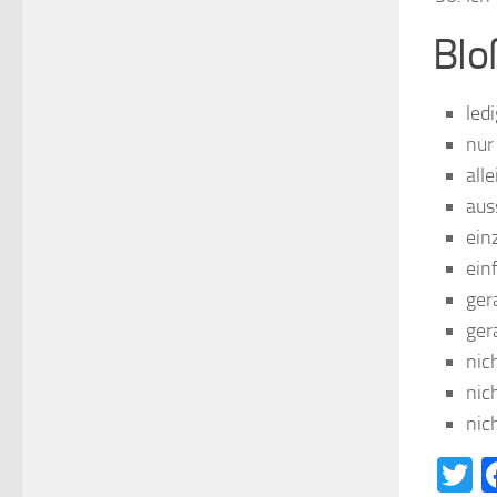
Blo
ledi
nur
alle
aus
ein
ein
ger
ger
nic
nic
nic
T