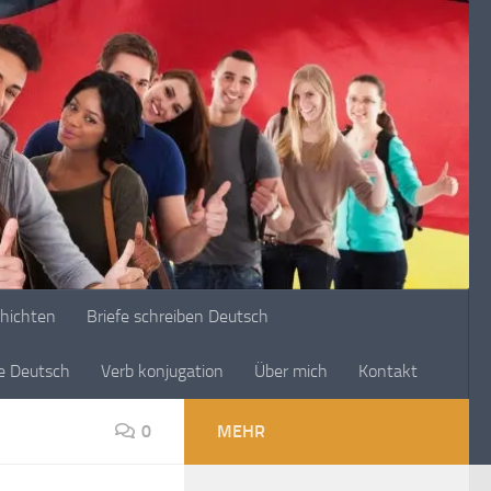
chichten
Briefe schreiben Deutsch
ge Deutsch
Verb konjugation
Über mich
Kontakt
0
MEHR