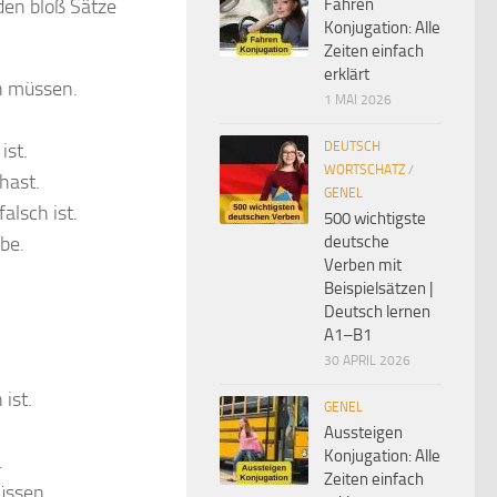
den bloß Sätze
Fahren
Konjugation: Alle
Zeiten einfach
erklärt
en müssen.
1 MAI 2026
ist.
DEUTSCH
WORTSCHATZ
/
hast.
GENEL
alsch ist.
500 wichtigste
abe.
deutsche
Verben mit
Beispielsätzen |
Deutsch lernen
A1–B1
30 APRIL 2026
 ist.
GENEL
Aussteigen
Konjugation: Alle
.
Zeiten einfach
üssen.