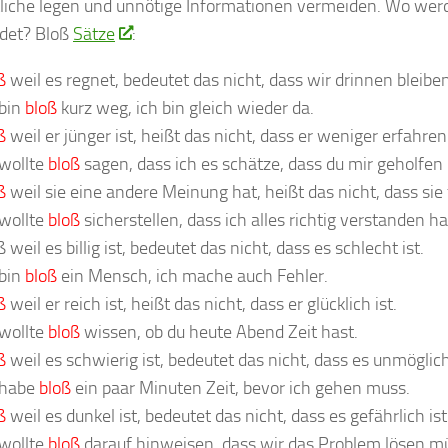
iche legen und unnötige Informationen vermeiden. Wo wer
det? Bloß
Sätze
:
ß
weil es regnet, bedeutet das nicht, dass wir drinnen bleib
 bin
bloß
kurz weg, ich bin gleich wieder da.
ß
weil er jünger ist, heißt das nicht, dass er weniger erfahren 
 wollte
bloß
sagen, dass ich es schätze, dass du mir geholfen 
ß
weil sie eine andere Meinung hat, heißt das nicht, dass sie f
 wollte
bloß
sicherstellen, dass ich alles richtig verstanden h
 weil es billig ist, bedeutet das nicht, dass es schlecht ist.
 bin
bloß
ein Mensch, ich mache auch Fehler.
ß
weil er reich ist, heißt das nicht, dass er glücklich ist.
 wollte
bloß
wissen, ob du heute Abend Zeit hast.
ß
weil es schwierig ist, bedeutet das nicht, dass es unmöglich
 habe
bloß
ein paar Minuten Zeit, bevor ich gehen muss.
ß
weil es dunkel ist, bedeutet das nicht, dass es gefährlich ist
 wollte
bloß
darauf hinweisen, dass wir das Problem lösen m