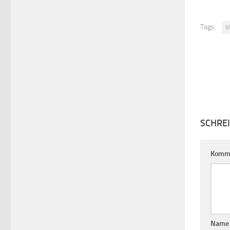
Tags:
b
SCHRE
Komm
Nam