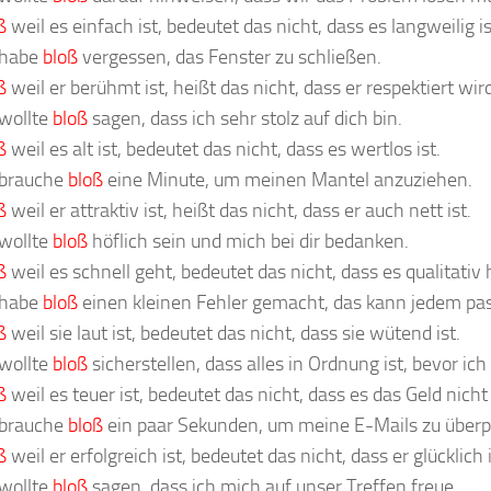
ß
weil es einfach ist, bedeutet das nicht, dass es langweilig is
 habe
bloß
vergessen, das Fenster zu schließen.
ß
weil er berühmt ist, heißt das nicht, dass er respektiert wird
 wollte
bloß
sagen, dass ich sehr stolz auf dich bin.
ß
weil es alt ist, bedeutet das nicht, dass es wertlos ist.
 brauche
bloß
eine Minute, um meinen Mantel anzuziehen.
ß
weil er attraktiv ist, heißt das nicht, dass er auch nett ist.
 wollte
bloß
höflich sein und mich bei dir bedanken.
ß
weil es schnell geht, bedeutet das nicht, dass es qualitativ 
 habe
bloß
einen kleinen Fehler gemacht, das kann jedem pas
ß
weil sie laut ist, bedeutet das nicht, dass sie wütend ist.
 wollte
bloß
sicherstellen, dass alles in Ordnung ist, bevor ich
ß
weil es teuer ist, bedeutet das nicht, dass es das Geld nicht 
 brauche
bloß
ein paar Sekunden, um meine E-Mails zu überp
ß
weil er erfolgreich ist, bedeutet das nicht, dass er glücklich i
 wollte
bloß
sagen, dass ich mich auf unser Treffen freue.