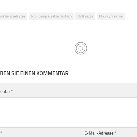
loß beispielsätze
bloß beispielsätze deutsch
bloß sätze
bloß synonyme
IBEN SIE EINEN KOMMENTAR
entar
*
e
*
E-Mail-Adresse
*