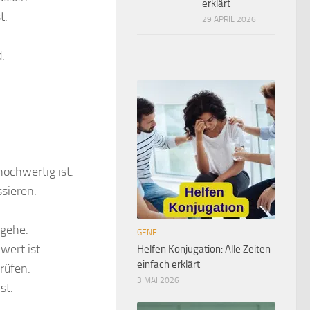
erklärt
t.
29 APRIL 2026
.
hochwertig ist.
sieren.
 gehe.
GENEL
wert ist.
Helfen Konjugation: Alle Zeiten
einfach erklärt
rüfen.
3 MAI 2026
st.