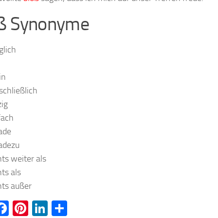
ß Synonyme
glich
in
schließlich
zig
fach
ade
adezu
hts weiter als
hts als
hts außer
witter
Facebook
Pinterest
LinkedIn
Teilen