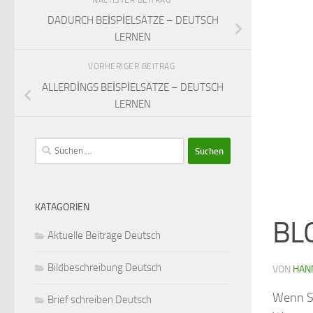
DADURCH BEİSPİELSÄTZE – DEUTSCH
LERNEN
VORHERIGER BEITRAG
ALLERDİNGS BEİSPİELSÄTZE – DEUTSCH
LERNEN
Suchen
nach:
KATAGORIEN
BL
Aktuelle Beiträge Deutsch
Bildbeschreibung Deutsch
VON
HAN
Wenn Si
Brief schreiben Deutsch