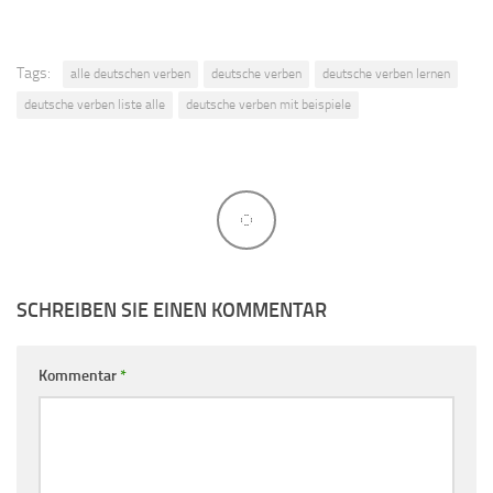
Tags:
alle deutschen verben
deutsche verben
deutsche verben lernen
deutsche verben liste alle
deutsche verben mit beispiele
SCHREIBEN SIE EINEN KOMMENTAR
Kommentar
*