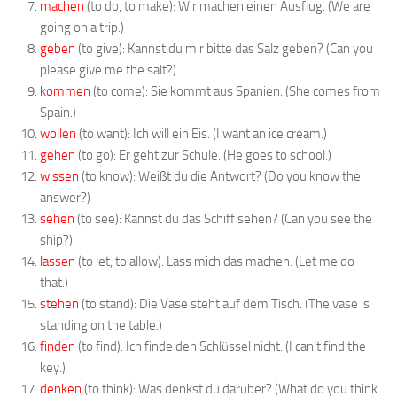
machen
(to do, to make): Wir machen einen Ausflug. (We are
going on a trip.)
geben
(to give): Kannst du mir bitte das Salz geben? (Can you
please give me the salt?)
kommen
(to come): Sie kommt aus Spanien. (She comes from
Spain.)
wollen
(to want): Ich will ein Eis. (I want an ice cream.)
gehen
(to go): Er geht zur Schule. (He goes to school.)
wissen
(to know): Weißt du die Antwort? (Do you know the
answer?)
sehen
(to see): Kannst du das Schiff sehen? (Can you see the
ship?)
lassen
(to let, to allow): Lass mich das machen. (Let me do
that.)
stehen
(to stand): Die Vase steht auf dem Tisch. (The vase is
standing on the table.)
finden
(to find): Ich finde den Schlüssel nicht. (I can’t find the
key.)
denken
(to think): Was denkst du darüber? (What do you think