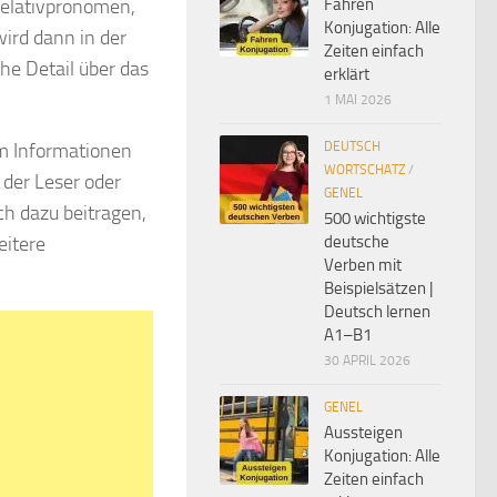
 Relativpronomen,
Fahren
Konjugation: Alle
wird dann in der
Zeiten einfach
he Detail über das
erklärt
1 MAI 2026
um Informationen
DEUTSCH
WORTSCHATZ
/
 der Leser oder
GENEL
ch dazu beitragen,
500 wichtigste
eitere
deutsche
Verben mit
Beispielsätzen |
Deutsch lernen
A1–B1
30 APRIL 2026
GENEL
Aussteigen
Konjugation: Alle
Zeiten einfach