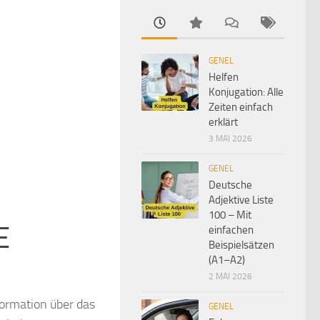
GENEL
Helfen
Konjugation: Alle
Zeiten einfach
erklärt
3 MAI 2026
GENEL
Deutsche
Adjektive Liste
100 – Mit
E
einfachen
Beispielsätzen
(A1–A2)
2 MAI 2026
nformation über das
GENEL