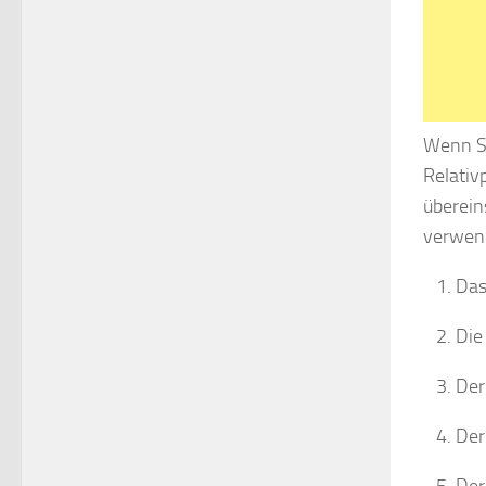
Wenn Si
Relativ
übereins
verwend
Das
Die
Der
Der
Der