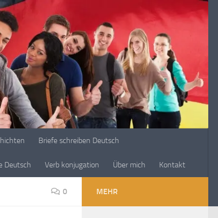
chichten
Briefe schreiben Deutsch
ge Deutsch
Verb konjugation
Über mich
Kontakt
0
MEHR