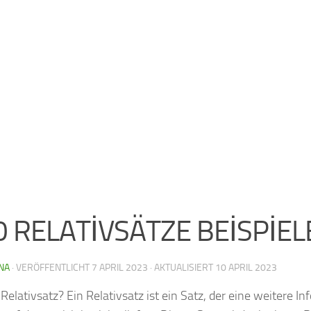
0 RELATİVSÄTZE BEİSPİEL
NA
· VERÖFFENTLICHT
7 APRIL 2023
· AKTUALISIERT
10 APRIL 2023
 Relativsatz? Ein Relativsatz ist ein Satz, der eine weitere I