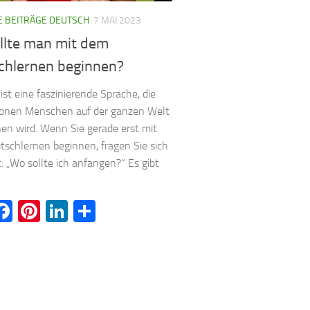
E BEITRÄGE DEUTSCH
7 MAI 2023
llte man mit dem
chlernen beginnen?
ist eine faszinierende Sprache, die
ionen Menschen auf der ganzen Welt
en wird. Wenn Sie gerade erst mit
schlernen beginnen, fragen Sie sich
t: „Wo sollte ich anfangen?“ Es gibt
witter
Facebook
Pinterest
LinkedIn
Teilen