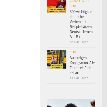
WORTSCHATZ
/
GENEL
500 wichtigste
deutsche
Verben mit
Beispielsätzen |
Deutsch lernen
A1–B1
30 APRIL 2026
GENEL
Aussteigen
Konjugation: Alle
Zeiten einfach
erklärt
29 APRIL 2026