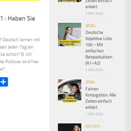
Zeiten einfach
erklärt
3 MAI 2026
1 : Haben Sie
GENEL
Deutsche
Adjektive Liste
 Deutsch lernen mit
100 – Mit
esen jeden Tag ein
einfachen
tte schön? B: Ich
Beispielsätzen
ie Pullover sind hier.
(A1–A2)
?...
2 MAI 2026
ook
terest
LinkedIn
Teilen
GENEL
Fahren
Konjugation: Alle
Zeiten einfach
erklärt
1 MAI 2026
DEUTSCH