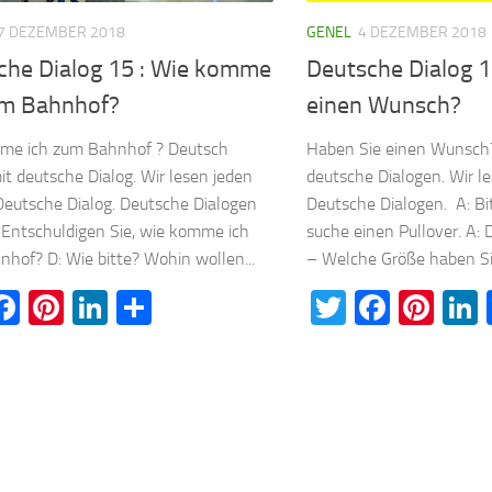
7 DEZEMBER 2018
GENEL
4 DEZEMBER 2018
che Dialog 15 : Wie komme
Deutsche Dialog 1
um Bahnhof?
einen Wunsch?
me ich zum Bahnhof ? Deutsch
Haben Sie einen Wunsch?
it deutsche Dialog. Wir lesen jeden
deutsche Dialogen. Wir l
Deutsche Dialog. Deutsche Dialogen
Deutsche Dialogen. A: Bi
: Entschuldigen Sie, wie komme ich
suche einen Pullover. A: D
hof? D: Wie bitte? Wohin wollen...
– Welche Größe haben Sie
witter
Facebook
Pinterest
LinkedIn
Teilen
Twitter
Faceb
Pin