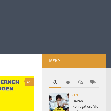
MEHR
0
GENEL
Helfen
Konjugation: Alle