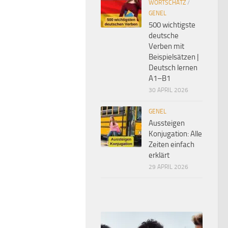
WORTSCHATZ
/
GENEL
500 wichtigste
deutsche
Verben mit
Beispielsätzen |
Deutsch lernen
A1–B1
30 APRIL 2026
GENEL
Aussteigen
Konjugation: Alle
Zeiten einfach
erklärt
29 APRIL 2026