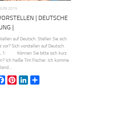
 JUNI 2019
VORSTELLEN | DEUTSCHE
UNG |
stellen auf Deutsch. Stellen Sie sich
rz vor? Sich vorstellen auf Deutsch.
L 1: Können Sie bitte sich kurz
en? Ich heiße Tim Fischer. Ich komme
and....
witter
Facebook
Pinterest
LinkedIn
Teilen