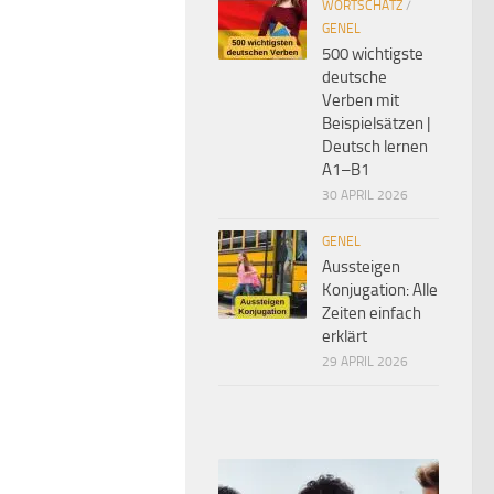
WORTSCHATZ
/
GENEL
500 wichtigste
deutsche
Verben mit
Beispielsätzen |
Deutsch lernen
A1–B1
30 APRIL 2026
GENEL
Aussteigen
Konjugation: Alle
Zeiten einfach
erklärt
29 APRIL 2026