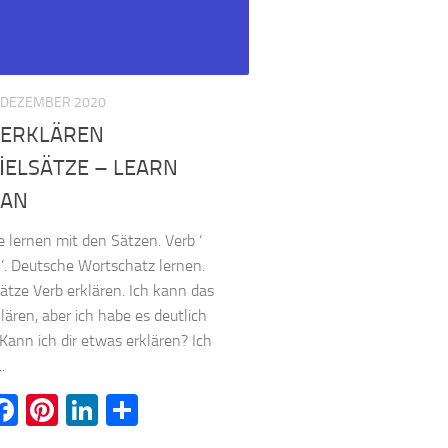
 DEZEMBER 2020
 ERKLÄREN
İELSÄTZE – LEARN
AN
 lernen mit den Sätzen. Verb ‘
 ’. Deutsche Wortschatz lernen.
sätze Verb erklären. Ich kann das
klären, aber ich habe es deutlich
 Kann ich dir etwas erklären? Ich
.
witter
Facebook
Pinterest
LinkedIn
Teilen