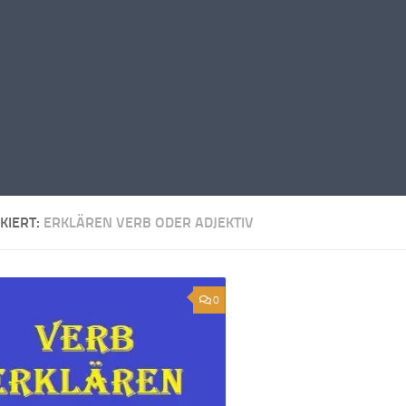
KIERT:
ERKLÄREN VERB ODER ADJEKTIV
0