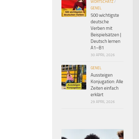
WORTSCHATZ
/
GENEL
500 wichtigste
deutsche
Verben mit
Beispielsätzen |
Deutsch lernen
A1–B1
30 APRIL 2026
GENEL
Aussteigen
Konjugation: Alle
Zeiten einfach
erklärt
29 APRIL 2026