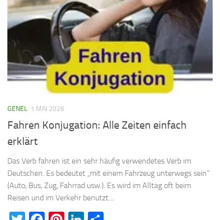
GENEL
1 MAI 2026
Fahren Konjugation: Alle Zeiten einfach
erklärt
Das Verb fahren ist ein sehr häufig verwendetes Verb im
Deutschen. Es bedeutet „mit einem Fahrzeug unterwegs sein“
(Auto, Bus, Zug, Fahrrad usw.). Es wird im Alltag oft beim
Reisen und im Verkehr benutzt....
Twitter
Facebook
Pinterest
LinkedIn
Teilen