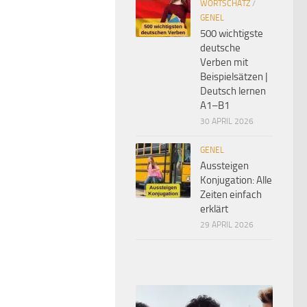
WORTSCHATZ
/
GENEL
500 wichtigste
deutsche
Verben mit
Beispielsätzen |
Deutsch lernen
A1–B1
30 APRIL 2026
GENEL
Aussteigen
Konjugation: Alle
Zeiten einfach
erklärt
29 APRIL 2026