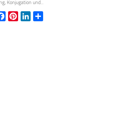
g, Konjugation und...
witter
Facebook
Pinterest
LinkedIn
Teilen