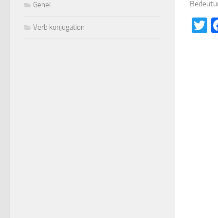
Bedeutun
Genel
T
Verb konjugation