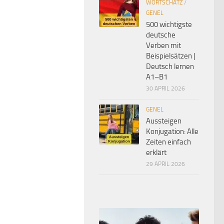
WORTSCHATZ
/
GENEL
500 wichtigste
deutsche
Verben mit
Beispielsätzen |
Deutsch lernen
A1–B1
30 APRIL 2026
GENEL
Aussteigen
Konjugation: Alle
Zeiten einfach
erklärt
29 APRIL 2026