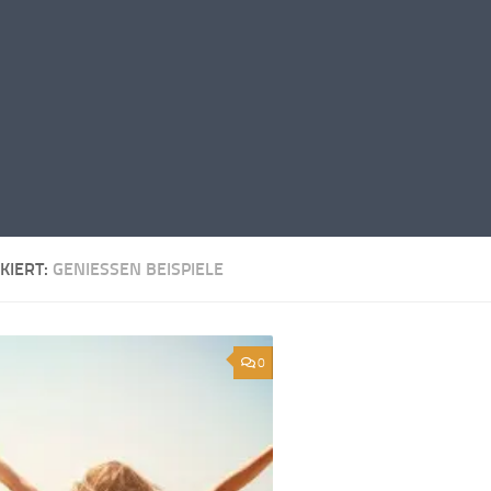
KIERT:
GENIESSEN BEISPIELE
0