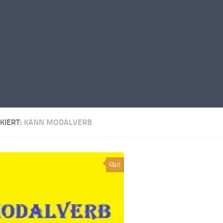
KIERT:
KANN MODALVERB
0