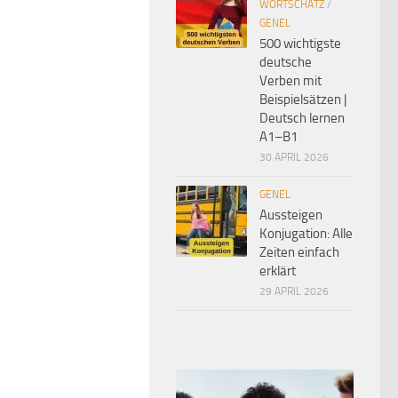
WORTSCHATZ
/
GENEL
500 wichtigste
deutsche
Verben mit
Beispielsätzen |
Deutsch lernen
A1–B1
30 APRIL 2026
GENEL
Aussteigen
Konjugation: Alle
Zeiten einfach
erklärt
29 APRIL 2026