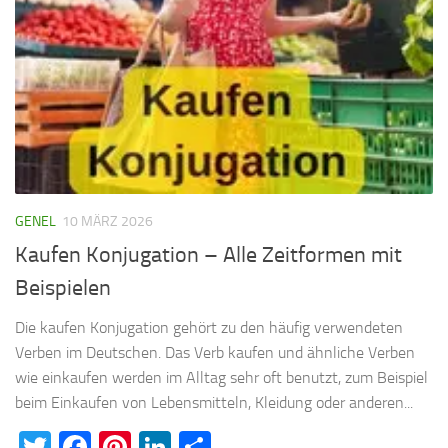
GENEL
10 MÄRZ 2026
Kaufen Konjugation – Alle Zeitformen mit
Beispielen
Die kaufen Konjugation gehört zu den häufig verwendeten
Verben im Deutschen. Das Verb kaufen und ähnliche Verben
wie einkaufen werden im Alltag sehr oft benutzt, zum Beispiel
beim Einkaufen von Lebensmitteln, Kleidung oder anderen...
Twitter
Facebook
Pinterest
LinkedIn
Teilen