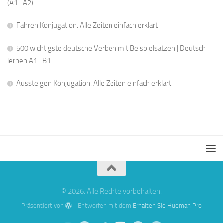
(A1–A2)
Fahren Konjugation: Alle Zeiten einfach erklärt
500 wichtigste deutsche Verben mit Beispielsätzen | Deutsch
lernen A1–B1
Aussteigen Konjugation: Alle Zeiten einfach erklärt
© 2026. Alle Rechte vorbehalten.
Präsentiert von
- Entworfen mit dem
Erhalten Sie Hueman Pro