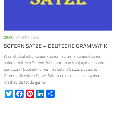
GENEL
27 APRIL 2020
SOFERN SÄTZE – DEUTSCHE GRAMMATİK
Was ist deutsche Konjunktionen sofern ? Konjunktionen
sofern mit den Sätzen. Wie kann man Konjugation sofern
benutzen? Deutsch lernen mit sofern Sätze. Deutsche
Grammatik sofern Sätze. Sofern du deine Hausaufgaben
machst, darfst du gerne...
Twitter
Facebook
Pinterest
LinkedIn
Teilen