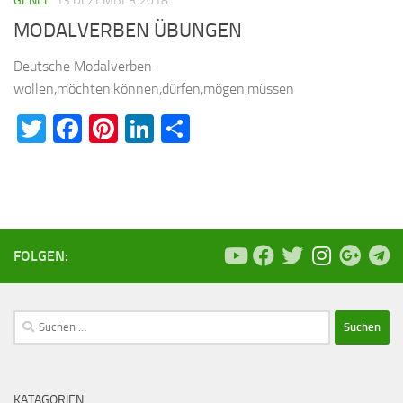
GENEL
13 DEZEMBER 2018
MODALVERBEN ÜBUNGEN
Deutsche Modalverben :
wollen,möchten.können,dürfen,mögen,müssen
Twitter
Facebook
Pinterest
LinkedIn
Teilen
FOLGEN:
Suchen
nach:
KATAGORIEN