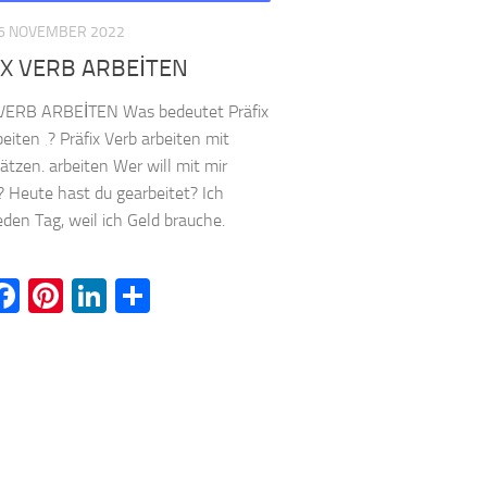
6 NOVEMBER 2022
X VERB ARBEİTEN
VERB ARBEİTEN Was bedeutet Präfix
beiten ‚? Präfix Verb arbeiten mit
sätzen. arbeiten Wer will mit mir
? Heute hast du gearbeitet? Ich
jeden Tag, weil ich Geld brauche.
witter
Facebook
Pinterest
LinkedIn
Teilen