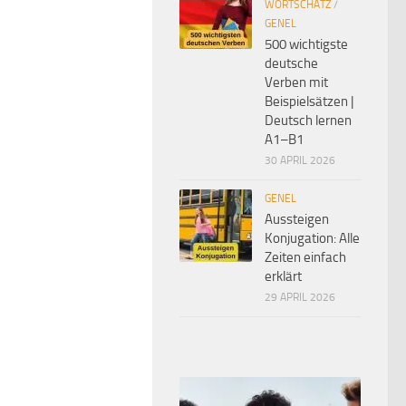
WORTSCHATZ
/
GENEL
500 wichtigste
deutsche
Verben mit
Beispielsätzen |
Deutsch lernen
A1–B1
30 APRIL 2026
GENEL
Aussteigen
Konjugation: Alle
Zeiten einfach
erklärt
29 APRIL 2026