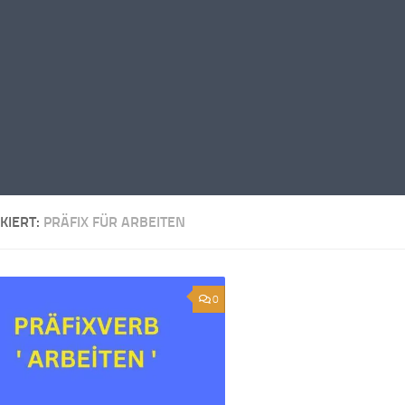
KIERT:
PRÄFIX FÜR ARBEITEN
0