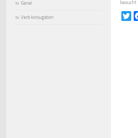
besucht i
Genel
T
Verb konjugation