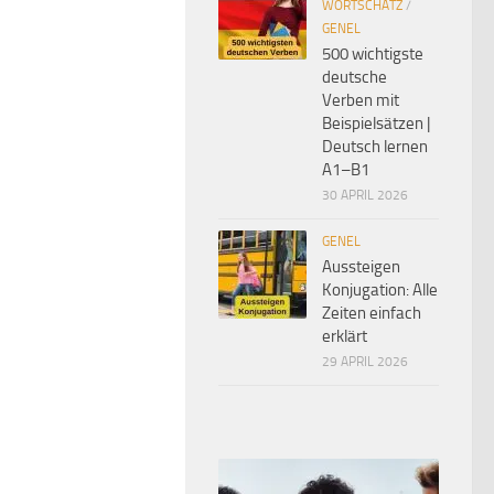
WORTSCHATZ
/
GENEL
500 wichtigste
deutsche
Verben mit
Beispielsätzen |
Deutsch lernen
A1–B1
30 APRIL 2026
GENEL
Aussteigen
Konjugation: Alle
Zeiten einfach
erklärt
29 APRIL 2026