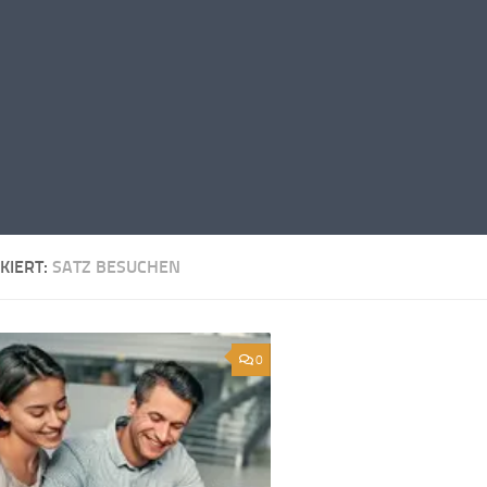
KIERT:
SATZ BESUCHEN
0