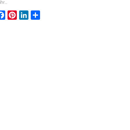
hr...
witter
Facebook
Pinterest
LinkedIn
Teilen