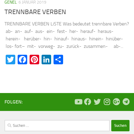
GENEL
6 JANUAR 2019
TRENNBARE VERBEN
TRENNBARE VERBEN LiSTE Was bedeutet trennbare Verben?
ab- an- auf- aus- ein- fest- her- herauf- heraus-
herein- herüber- hin- hinauf- hinaus- hinein- hinüber-
los- fort– mit- vorweg- zu- zurück- zusammen- ab-...
Twitter
Facebook
Pinterest
LinkedIn
Teilen
FOLGEN:
Suchen
nach: