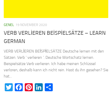
GENEL
19 NOVEMBER 2020
VERB VERLİEREN BEİSPİELSÄTZE – LEARN
GERMAN
VERB VERLİEREN BEİSPİELSÄTZE Deutsche lernen mit den
Sätzen. Verb ‘ verlieren ’. Deutsche Wortschatz lernen.
Beispielsätze Verb verlieren. Ich habe meinen Schlüssel
verloren, deshalb kann ich nicht rein. Hast du ihn gesehen? Sie
hat...
Twitter
Facebook
Pinterest
LinkedIn
Teilen