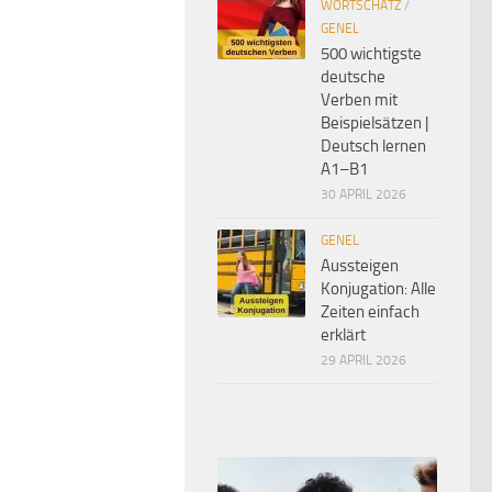
WORTSCHATZ
/
GENEL
500 wichtigste
deutsche
Verben mit
Beispielsätzen |
Deutsch lernen
A1–B1
30 APRIL 2026
GENEL
Aussteigen
Konjugation: Alle
Zeiten einfach
erklärt
29 APRIL 2026