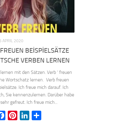
5 APRIL 2020
FREUEN BEİSPİELSÄTZE
UTSCHE VERBEN LERNEN
lernen mit den Sätzen. Verb ‘ freuen
che Wortschatz lernen. Verb freuen
ielsätze. Ich freue mich darauf. Ich
ch, Sie kennenzulernen. Darüber habe
sehr gefreut. Ich freue mich...
witter
Facebook
Pinterest
LinkedIn
Teilen