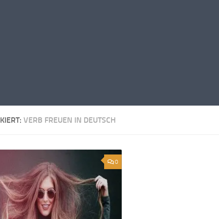
KIERT:
VERB FREUEN IN DEUTSCH
0