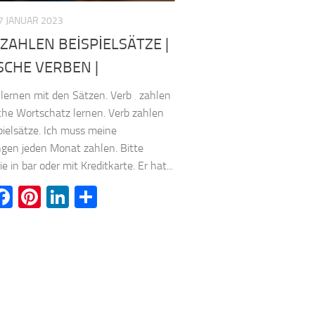
7 JANUAR 2023
ZAHLEN BEİSPİELSÄTZE |
SCHE VERBEN |
lernen mit den Sätzen. Verb ‚ zahlen
sche Wortschatz lernen. Verb zahlen
pielsätze. Ich muss meine
gen jeden Monat zahlen. Bitte
e in bar oder mit Kreditkarte. Er hat...
witter
Facebook
Pinterest
LinkedIn
Teilen