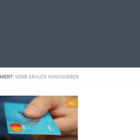
KIERT:
VERB ZAHLEN KONJUGIEREN
0