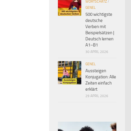
WORTSCHATZ
/
GENEL
500 wichtigste
deutsche
Verben mit
Beispielsätzen |
Deutsch lernen
A1–B1
30 APRIL 2026
GENEL
Aussteigen
Konjugation: Alle
Zeiten einfach
erklärt
29 APRIL 2026