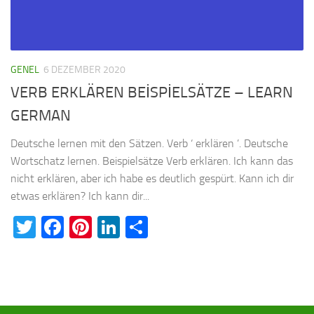
GENEL
6 DEZEMBER 2020
VERB ERKLÄREN BEİSPİELSÄTZE – LEARN
GERMAN
Deutsche lernen mit den Sätzen. Verb ‘ erklären ’. Deutsche
Wortschatz lernen. Beispielsätze Verb erklären. Ich kann das
nicht erklären, aber ich habe es deutlich gespürt. Kann ich dir
etwas erklären? Ich kann dir...
Twitter
Facebook
Pinterest
LinkedIn
Teilen