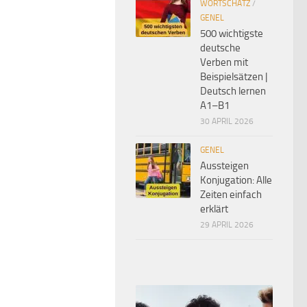
WORTSCHATZ
/
GENEL
500 wichtigste
deutsche
Verben mit
Beispielsätzen |
Deutsch lernen
A1–B1
30 APRIL 2026
GENEL
Aussteigen
Konjugation: Alle
Zeiten einfach
erklärt
29 APRIL 2026