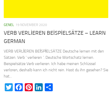
GENEL
19 NOVEMBER 2020
VERB VERLİEREN BEİSPİELSÄTZE – LEARN
GERMAN
VERB VERLİEREN BEİSPİELSÄTZE Deutsche lernen mit den
Sätzen. Verb ‘ verlieren ’. Deutsche Wortschatz lernen.
Beispielsätze Verb verlieren. Ich habe meinen Schlüssel
verloren, deshalb kann ich nicht rein. Hast du ihn gesehen? Sie
hat...
Twitter
Facebook
Pinterest
LinkedIn
Teilen