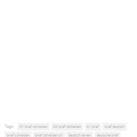
Tags:
A1 brief schreiben
A2 brief schreiben
b1 brief
brief deutsch
brief schreiben
brief schreiben a1
deutsch lernen
deutsche brief