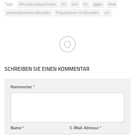
Tags:
Akkusativ präpositionen
bis
dich
für
gegen
ohne
personalpronomen akkusativ
Präpositionen mit Akkusativ
um
SCHREIBEN SIE EINEN KOMMENTAR
Kommentar
*
Name
*
E-Mail-Adresse
*