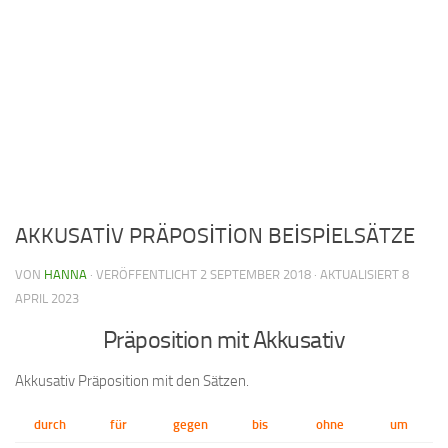
AKKUSATİV PRÄPOSİTİON BEİSPİELSÄTZE
VON
HANNA
· VERÖFFENTLICHT
2 SEPTEMBER 2018
· AKTUALISIERT
8
APRIL 2023
Präposition mit Akkusativ
Akkusativ Präposition mit den Sätzen.
durch
für
gegen
bis
ohne
um