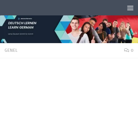
Unter dem Inhalt
GENEL
0