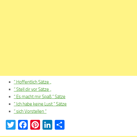
“ Hoffentlich Sätze „
“ Stell dir vor Sätze „
“ Es macht mir Spaß “ Sätze
“ Ich habe keine Lust “ Sätze
“ sich Vorstellen “
Twitter
Facebook
Pinterest
LinkedIn
Teilen