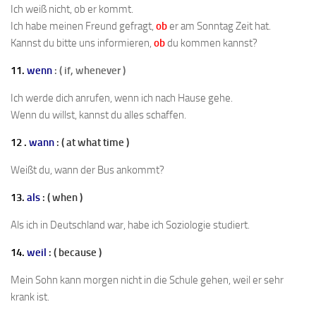
Ich weiß nicht, ob er kommt.
Ich habe meinen Freund gefragt,
ob
er am Sonntag Zeit hat.
Kannst du bitte uns informieren,
ob
du kommen kannst?
11.
wenn
: ( if, whenever )
Ich werde dich anrufen, wenn ich nach Hause gehe.
Wenn du willst, kannst du alles schaffen.
12 .
wann
: ( at what time )
Weißt du, wann der Bus ankommt?
13.
als
: ( when )
Als ich in Deutschland war, habe ich Soziologie studiert.
14.
weil
: ( because )
Mein Sohn kann morgen nicht in die Schule gehen, weil er sehr
krank ist.