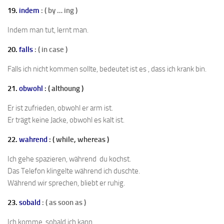
19.
indem
: ( by … ing )
Indem man tut, lernt man.
20.
falls
: ( in case )
Falls ich nicht kommen sollte, bedeutet ist es , dass ich krank bin.
21.
obwohl
: ( althoung )
Er ist zufrieden, obwohl er arm ist.
Er trägt keine Jacke, obwohl es kalt ist.
22.
wahrend
:
( while, whereas )
Ich gehe spazieren, während du kochst.
Das Telefon klingelte während ich duschte.
Während wir sprechen, bliebt er ruhig.
23.
sobald
: ( as soon as )
Ich komme, sobald ich kann.