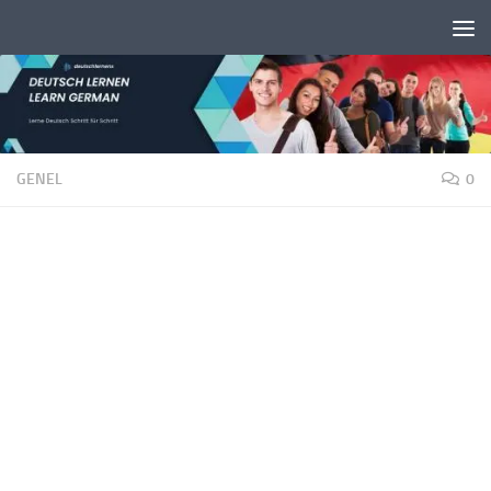
Unter dem Inhalt
GENEL
0