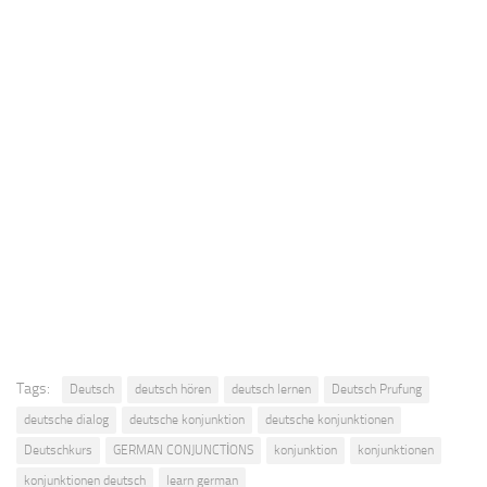
Tags:
Deutsch
deutsch hören
deutsch lernen
Deutsch Prufung
deutsche dialog
deutsche konjunktion
deutsche konjunktionen
Deutschkurs
GERMAN CONJUNCTİONS
konjunktion
konjunktionen
konjunktionen deutsch
learn german