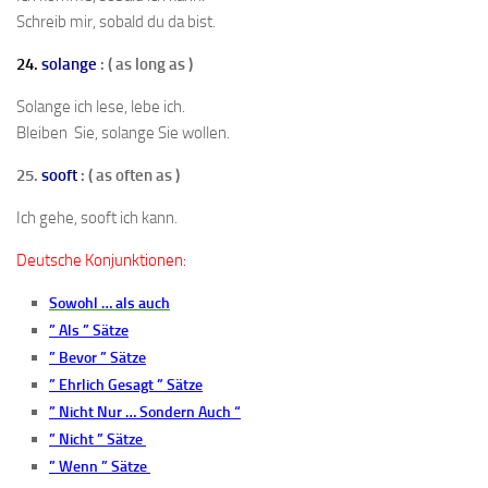
Schreib mir, sobald du da bist.
24.
solange
: ( as long as )
Solange ich lese, lebe ich.
Bleiben Sie, solange Sie wollen.
25.
sooft
: ( as often as )
Ich gehe, sooft ich kann.
Deutsche Konjunktionen:
Sowohl … als auch
” Als ” Sätze
” Bevor ” Sätze
” Ehrlich Gesagt ” Sätze
” Nicht Nur … Sondern Auch “
” Nicht ” Sätze
” Wenn ” Sätze