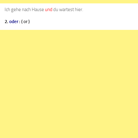
Ich gehe nach Hause
und
du wartest hier.
2.
oder
: ( or )