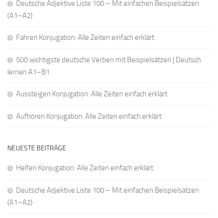
Deutsche Adjektive Liste 100 – Mit einfachen Beispielsätzen
(A1–A2)
Fahren Konjugation: Alle Zeiten einfach erklärt
500 wichtigste deutsche Verben mit Beispielsätzen | Deutsch
lernen A1–B1
Aussteigen Konjugation: Alle Zeiten einfach erklärt
Aufhören Konjugation: Alle Zeiten einfach erklärt
NEUESTE BEITRÄGE
Helfen Konjugation: Alle Zeiten einfach erklärt
Deutsche Adjektive Liste 100 – Mit einfachen Beispielsätzen
(A1–A2)