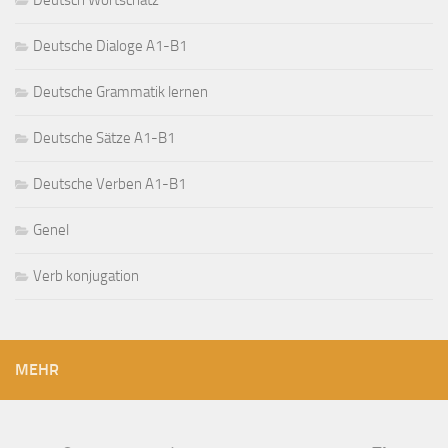
Deutsch Wortschatz
Deutsche Dialoge A1-B1
Deutsche Grammatik lernen
Deutsche Sätze A1-B1
Deutsche Verben A1-B1
Genel
Verb konjugation
MEHR