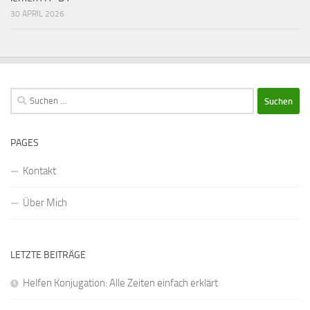
30 APRIL 2026
Suchen
nach:
PAGES
Kontakt
Über Mich
LETZTE BEITRÄGE
Helfen Konjugation: Alle Zeiten einfach erklärt