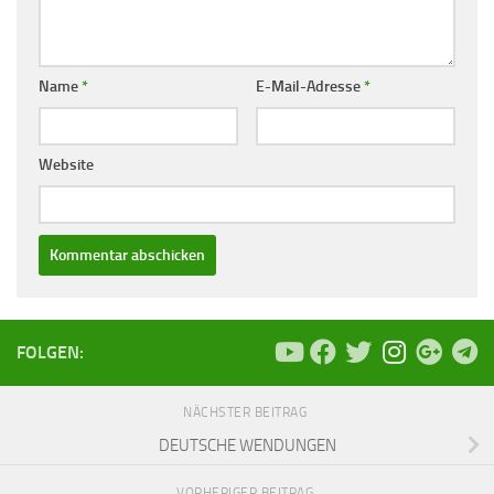
Name
*
E-Mail-Adresse
*
Website
FOLGEN:
NÄCHSTER BEITRAG
DEUTSCHE WENDUNGEN
VORHERIGER BEITRAG