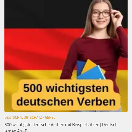
DEUTSCH WORTSCHATZ
/
GENEL
500 wichtigste deutsche Verben mit Beispielsätzen | Deutsch
lernen A1–B1