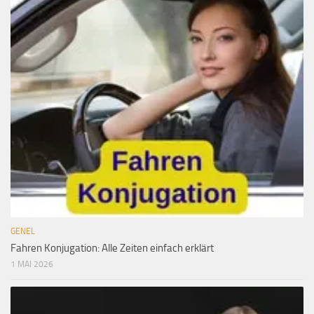
GENEL
Fahren Konjugation: Alle Zeiten einfach erklärt
1 MAI 2026