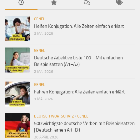
GENEL
Helfen Konjugation: Alle Zeiten einfach erklärt
3 MAI 2026
GENEL
Deutsche Adjektive Liste 100 – Mit einfachen
Beispielsätzen (A1–A2)
2 MAI 2026
GENEL
Fahren Konjugation: Alle Zeiten einfach erklärt
1 MAI 2026
DEUTSCH WORTSCHATZ
/
GENEL
500 wichtigste deutsche Verben mit Beispielsätzen
| Deutsch lernen A1–B1
30 APRIL 2026