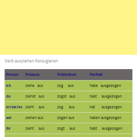
Verb ausziehen Konjugieren
Person
Präsens
Präteritum
Perfekt
ich
ziehe aus
zog aus
habe ausgezogen
du
ziehst aus
zogst aus
hast ausgezogen
er/sie/es
zieht aus
zog aus
hat ausgezogen
wir
ziehen aus
zogen aus
haben ausgezogen
ihr
zieht aus
zogt aus
habt ausgezogen