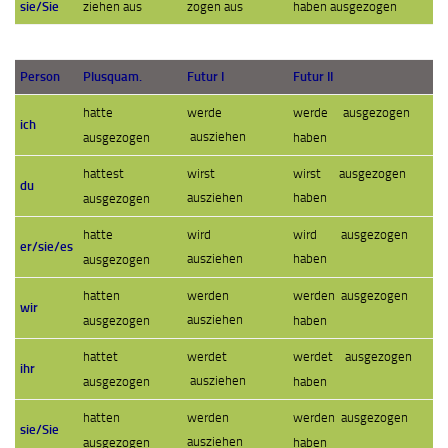
sie/Sie
ziehen aus
zogen aus
haben ausgezogen
Person
Plusquam.
Futur I
Futur II
werde
hatte
werde ausgezogen
ich
ausziehen
ausgezogen
haben
wirst
wirst ausgezogen
hattest
du
ausziehen
haben
ausgezogen
wird
wird ausgezogen
hatte
er/sie/es
ausziehen
haben
ausgezogen
werden
hatten
werden ausgezogen
wir
ausziehen
ausgezogen
haben
werdet
hattet
werdet ausgezogen
ihr
ausziehen
ausgezogen
haben
werden ausgezogen
werden
hatten
sie/Sie
ausziehen
haben
ausgezogen