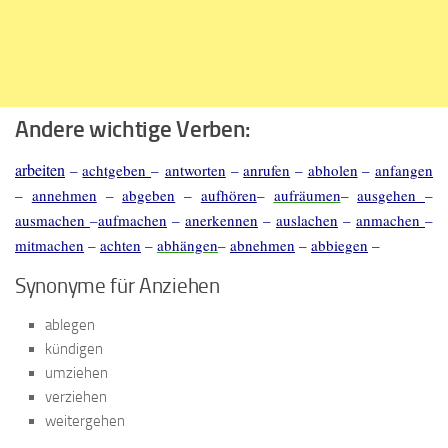
Andere wichtige Verben:
arbeiten
–
achtgeben
–
antworten
–
anrufen
–
abholen
–
anfangen
–
annehmen
–
abgeben
–
aufhören
–
aufräumen
–
ausgehen
–
ausmachen
–
aufmachen
–
anerkennen
–
auslachen
–
anmachen
–
mitmachen
–
achten
–
abhängen
–
abnehmen
–
abbiegen
–
Synonyme für Anziehen
ablegen
kündigen
umziehen
verziehen
weitergehen