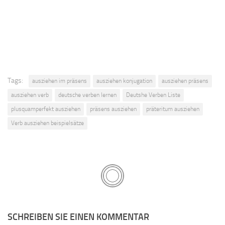
Tags:
ausziehen im präsens
ausziehen konjugation
ausziehen präsens
ausziehen verb
deutsche verben lernen
Deutshe Verben Liste
plusquamperfekt ausziehen
präsens ausziehen
präteritum ausziehen
Verb ausziehen beispielsätze
SCHREIBEN SIE EINEN KOMMENTAR