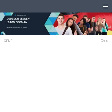
Unter dem Inhalt
GENEL
0