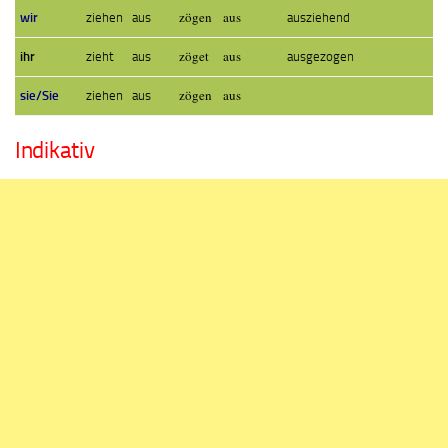
zögen aus
wir
ziehen aus
ausziehend
zöget aus
ihr
zieht aus
ausgezogen
zögen aus
sie/Sie
ziehen aus
Indikativ