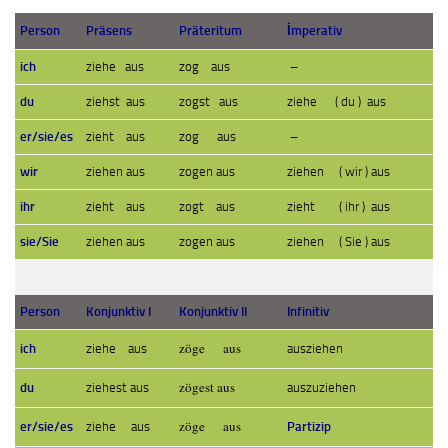
Person
Präsens
Präteritum
İmperativ
ich
ziehe aus
zog aus
–
du
ziehst aus
zogst aus
ziehe ( du ) aus
er/sie/es
zieht aus
zog aus
–
wir
ziehen aus
zogen aus
ziehen ( wir ) aus
ihr
zieht aus
zogt aus
zieht ( ihr ) aus
sie/Sie
ziehen aus
zogen aus
ziehen ( Sie ) aus
Person
Konjunktiv I
Konjunktiv II
Infinitiv
zöge aus
ich
ziehe aus
ausziehen
zögest aus
du
ziehest aus
auszuziehen
zöge aus
Partizip
er/sie/es
ziehe aus