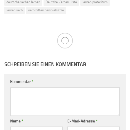
deutsche verben lernen
Deutshe Verben Liste
lernen preteritum
lernen verb
verb bitten beispielsätze
SCHREIBEN SIE EINEN KOMMENTAR
Kommentar
*
Name
*
E-Mail-Adresse
*