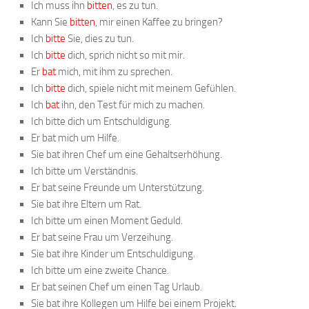
Ich muss ihn
bitten
, es zu tun.
Kann Sie
bitten
, mir einen Kaffee zu bringen?
Ich
bitte
Sie, dies zu tun.
Ich
bitte
dich, sprich nicht so mit mir.
Er
bat
mich, mit ihm zu sprechen.
Ich
bitte
dich, spiele nicht mit meinem Gefühlen.
Ich
bat
ihn, den Test für mich zu machen.
Ich bitte dich um Entschuldigung.
Er bat mich um Hilfe.
Sie bat ihren Chef um eine Gehaltserhöhung.
Ich bitte um Verständnis.
Er bat seine Freunde um Unterstützung.
Sie bat ihre Eltern um Rat.
Ich bitte um einen Moment Geduld.
Er bat seine Frau um Verzeihung.
Sie bat ihre Kinder um Entschuldigung.
Ich bitte um eine zweite Chance.
Er bat seinen Chef um einen Tag Urlaub.
Sie bat ihre Kollegen um Hilfe bei einem Projekt.