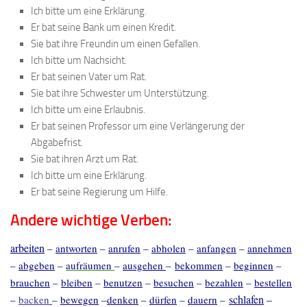
Ich bitte um eine Erklärung.
Er bat seine Bank um einen Kredit.
Sie bat ihre Freundin um einen Gefallen.
Ich bitte um Nachsicht.
Er bat seinen Vater um Rat.
Sie bat ihre Schwester um Unterstützung.
Ich bitte um eine Erlaubnis.
Er bat seinen Professor um eine Verlängerung der
Abgabefrist.
Sie bat ihren Arzt um Rat.
Ich bitte um eine Erklärung.
Er bat seine Regierung um Hilfe.
Andere wichtige Verben:
arbeiten
–
antworten
–
anrufen
–
abholen
–
anfangen
–
annehmen
–
abgeben
–
aufräumen
–
ausgehen
–
bekommen
–
beginnen
–
brauchen
–
bleiben
–
benutzen
–
besuchen
–
bezahlen
–
bestellen
schlafen
–
–
backen
–
bewegen
–
denken
–
dürfen
–
dauern
–