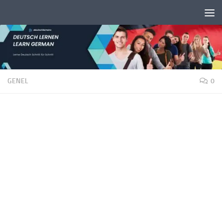
Unter dem Inhalt
GENEL
0