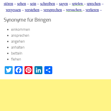
stören
–
sehen
–
sein
–
schreiben
–
sagen
–
spielen
–
sprechen
–
vergessen
–
verstehen
–
versprechen
–
versuchen
–
verlieren
–
Synonyme für Bringen
einkommen
ansprechen
angehen
anhalten
betteln
flehen
Twitter
Facebook
Pinterest
LinkedIn
Teilen