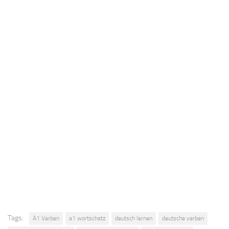
Tags:
A1 Verben
a1 wortschatz
deutsch lernen
deutsche verben