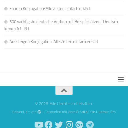
Fahren Konjugation: Alle Zeiten einfach erklärt
500 wichtigste deutsche Verben mit Beispielsätzen | Deutsch
lernen A1–B1
Aussteigen Konjugation: Alle Zeiten einfach erklärt
© 2026. Alle Rechte vorbehalten.
Präsentiert von
- Entworfen mit dem
Erhalten Sie Hueman Pro