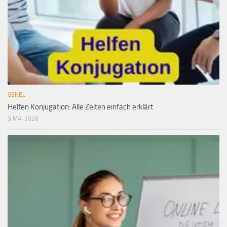
GENEL
Helfen Konjugation: Alle Zeiten einfach erklärt
3 MAI 2026