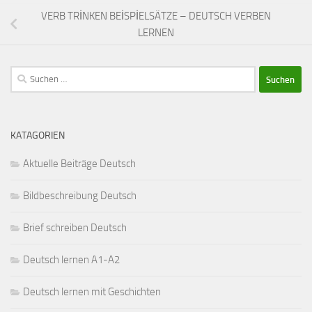
VERB TRİNKEN BEİSPİELSÄTZE – DEUTSCH VERBEN
LERNEN
Suchen
nach:
KATAGORIEN
Aktuelle Beiträge Deutsch
Bildbeschreibung Deutsch
Brief schreiben Deutsch
Deutsch lernen A1-A2
Deutsch lernen mit Geschichten