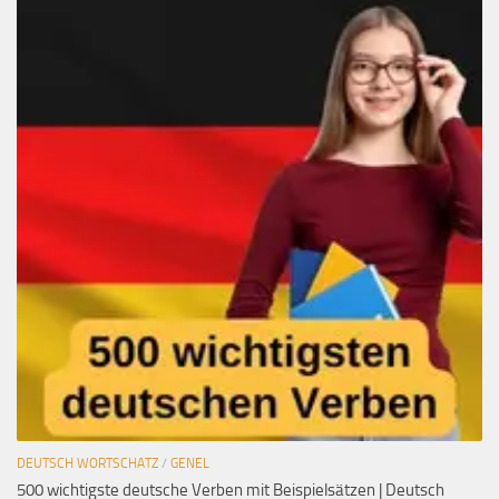
DEUTSCH WORTSCHATZ
/
GENEL
500 wichtigste deutsche Verben mit Beispielsätzen | Deutsch