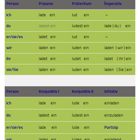
Person
Präsens
Präteritum
İmperativ
ich
lade ein
lud ein
–
du
ladest ein
ludest ein
lade ( du ) ein
er/sie/es
ladet ein
lud ein
–
wir
laden ein
luden ein
laden ( wir ) ein
ihr
ladet ein
ludet ein
ladet ( ihr ) ein
sie/Sie
laden ein
luden ein
laden ( Sie ) ein
Person
Konjunktiv I
Konjunktiv II
Infinitiv
ich
lade ein
lüde ein
einladen
du
ladest ein
lüdest ein
einzuladen
Partizip
er/sie/es
lade ein
lüde ein
wir
laden ein
lüden ein
einladend