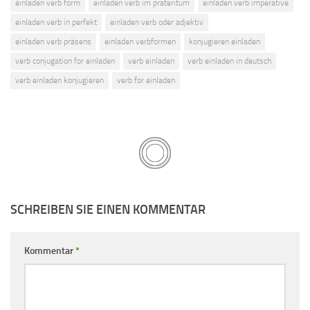
einladen verb form
einladen verb im präteritum
einladen verb imperative
einladen verb in perfekt
einladen verb oder adjektiv
einladen verb präsens
einladen verbformen
konjugieren einladen
verb conjugation for einladen
verb einladen
verb einladen in deutsch
verb einladen konjugieren
verb for einladen
SCHREIBEN SIE EINEN KOMMENTAR
Kommentar
*