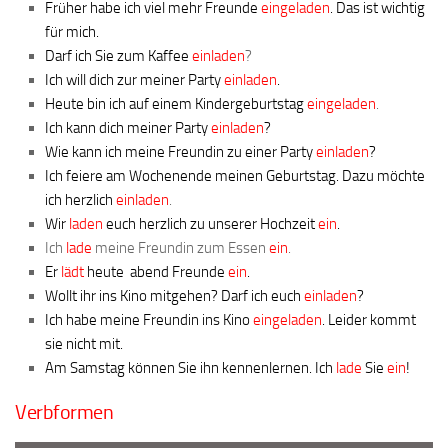
Früher habe ich viel mehr Freunde
eingeladen
. Das ist wichtig
für mich.
Darf ich Sie zum Kaffee
einladen
?
Ich will dich zur meiner Party
einladen
.
Heute bin ich auf einem Kindergeburtstag
eingeladen
.
Ich kann dich meiner Party
einladen
?
Wie kann ich meine Freundin zu einer Party
einladen
?
Ich feiere am Wochenende meinen Geburtstag. Dazu möchte
ich herzlich
einladen
.
Wir
laden
euch herzlich zu unserer Hochzeit
ein
.
Ich
lade
meine Freundin zum Essen
ein
.
Er
lädt
heute abend Freunde
ein
.
Wollt ihr ins Kino mitgehen? Darf ich euch
einladen
?
Ich habe meine Freundin ins Kino
eingeladen
. Leider kommt
sie nicht mit.
Am Samstag können Sie ihn kennenlernen. Ich
lade
Sie
ein
!
Verbformen