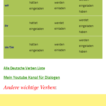
werden
hatten
wir
eingeladen
einladen
eingeladen
haben
werdet
werdet
hattet
ihr
eingeladen
einladen
eingeladen
haben
werden
werden
hatten
eingeladen
sie/Sie
einladen
eingeladen
haben
Alle Deutsche Verben Liste
Mein Youtube Kanal für Dialogen
Andere wichtige Verben
: