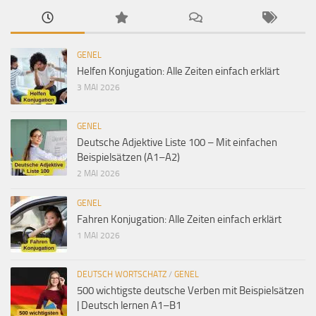
GENEL
Helfen Konjugation: Alle Zeiten einfach erklärt
3 MAI 2026
GENEL
Deutsche Adjektive Liste 100 – Mit einfachen
Beispielsätzen (A1–A2)
2 MAI 2026
GENEL
Fahren Konjugation: Alle Zeiten einfach erklärt
1 MAI 2026
DEUTSCH WORTSCHATZ
/
GENEL
500 wichtigste deutsche Verben mit Beispielsätzen
| Deutsch lernen A1–B1