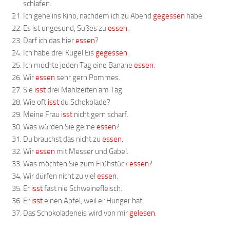
schlafen.
Ich gehe ins Kino, nachdem ich zu Abend
gegessen
habe.
Es ist ungesund, Süßes zu
essen
.
Darf ich das hier
essen
?
Ich habe drei Kugel Eis
gegessen
.
Ich möchte jeden Tag eine Banane
essen
.
Wir
essen
sehr gern Pommes.
Sie
isst
drei Mahlzeiten am Tag.
Wie oft
isst
du Schokolade?
Meine Frau
isst
nicht gern scharf.
Was würden Sie gerne
essen
?
Du brauchst das nicht zu
essen
.
Wir
essen
mit Messer und Gabel.
Was möchten Sie zum Frühstück
essen
?
Wir dürfen nicht zu viel
essen
.
Er
isst
fast nie Schweinefleisch.
Er
isst
einen Apfel, weil er Hunger hat.
Das Schokoladeneis wird von mir
gelesen
.