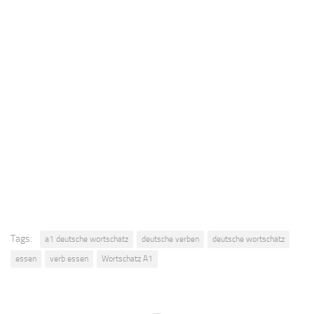
Tags:
a1 deutsche wortschatz
deutsche verben
deutsche wortschatz
essen
verb essen
Wortschatz A1