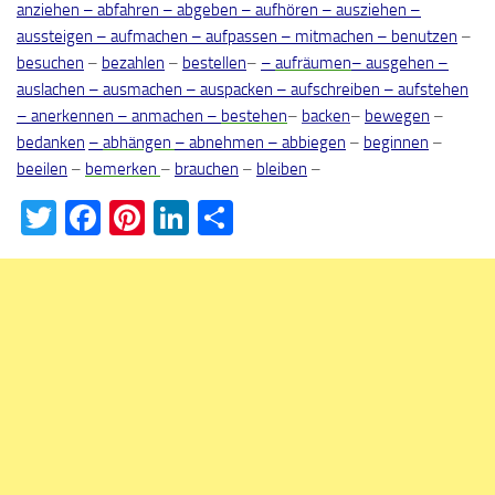
anziehen
–
abfahren
–
abgeben
–
aufhören
–
ausziehen
–
aussteigen
–
aufmachen
–
aufpassen
–
mitmachen
–
benutzen
–
besuchen
–
bezahlen
–
bestellen
–
–
aufräumen
–
ausgehen
–
auslachen
–
ausmachen
–
auspacken –
aufschreiben
–
aufstehen
–
anerkennen
–
anmachen
–
bestehen
–
backen
–
bewegen
–
bedanken
–
abhängen
–
abnehmen
–
abbiegen
–
beginnen
–
beeilen
–
bemerken
–
brauchen
–
bleiben
–
Twitter
Facebook
Pinterest
LinkedIn
Teilen