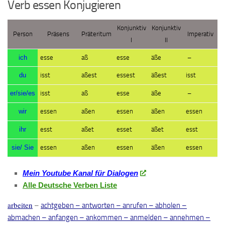
Verb essen Konjugieren
Konjunktiv
Konjunktiv
Person
Präsens
Präteritum
Imperativ
I
II
ich
esse
aß
esse
äße
–
du
isst
aßest
essest
äßest
isst
er/sie/es
isst
aß
esse
äße
–
wir
essen
aßen
essen
äßen
essen
ihr
esst
aßet
esset
äßet
esst
sie/ Sie
essen
aßen
essen
äßen
essen
Mein Youtube Kanal für Dialogen
Alle Deutsche Verben Liste
arbeiten
–
achtgeben
–
antworten
–
anrufen
–
abholen
–
abmachen
–
anfangen
–
ankommen
–
anmelden
–
annehmen
–