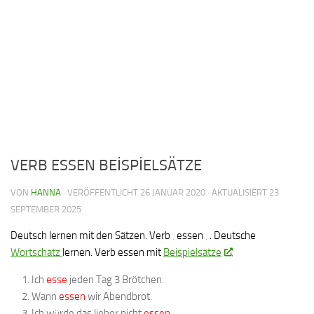
VERB ESSEN BEİSPİELSÄTZE
VON
HANNA
· VERÖFFENTLICHT
26 JANUAR 2020
· AKTUALISIERT
23
SEPTEMBER 2025
Deutsch lernen mit den Sätzen. Verb ‚ essen ‚ . Deutsche
Wortschatz
lernen. Verb essen mit
Beispielsätze
.
Ich
esse
jeden Tag 3 Brötchen.
Wann
essen
wir Abendbrot.
Ich würde das lieber nicht
essen
.