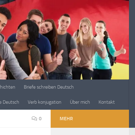
chichten
Briefe schreiben Deutsch
ge Deutsch
Verb konjugation
Über mich
Kontakt
0
MEHR