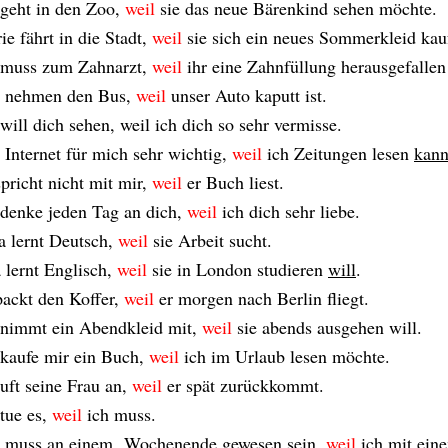
 geht in den Zoo,
weil
sie das neue Bärenkind sehen möchte.
ie fährt in die Stadt,
weil
sie sich ein neues Sommerkleid kau
 muss zum Zahnarzt,
weil
ihr eine Zahnfüllung herausgefallen 
 nehmen den Bus,
weil
unser Auto kaputt ist.
 will dich sehen, weil ich dich so sehr vermisse.
 Internet für mich sehr wichtig,
weil
ich Zeitungen lesen
kan
spricht nicht mit mir,
weil
er Buch liest.
 denke jeden Tag an dich,
weil
ich dich sehr liebe.
ia lernt Deutsch,
weil
sie Arbeit sucht.
 lernt Englisch,
weil
sie in London studieren
will
.
packt den Koffer,
weil
er morgen nach Berlin fliegt.
 nimmt ein Abendkleid mit,
weil
sie abends ausgehen will.
 kaufe mir ein Buch,
weil
ich im Urlaub lesen möchte.
ruft seine Frau an,
weil
er spät zurückkommt.
 tue es,
weil
ich muss.
 muss an einem Wochenende gewesen sein,
weil
ich mit ein