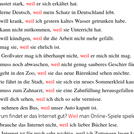
hustet stark,
weil
er sich erkältet hat.
 lerne Deutsch,
weil
mein Schatz in Deutschland lebt.
 will krank,
weil
ich gestern kaltes Wasser getrunken habe.
 kann nicht mitkommen,
weil
sie Unterricht hat.
 will kündigen,
weil
ihr die Arbeit nicht mehr gefällt.
 mag sie,
weil
sie ehrlich ist.
 Großvater mag ich überhaupt nicht,
weil
er mich nicht mag.
 muss noch abwaschen,
weil
nicht genug sauberes Geschirr für
 geht in den Zoo,
weil
sie das neue Bärenkind sehen möchte.
ie fährt in die Stadt,
weil
sie sich ein neues Sommerkleid kau
 muss zum Zahnarzt,
weil
sie eine Zahnfüllung herausgefallen 
 will dich sehen,
weil
ich dich so sehr vermisse.
 nehmen den Bus,
weil
unser Auto kaputt ist.
um findet er das Internet gut?
Weil
man Online-Spiele spiel
 brauche das Internet nicht,
weil
ich lieber Bücher lese.
 Internet ist für mich sehr wichtig, weil ich Zeitungen lesen k