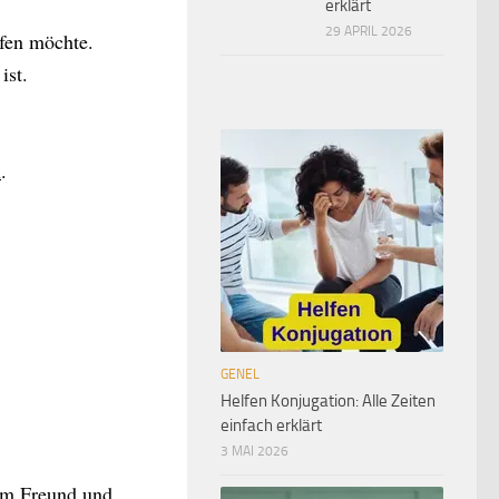
erklärt
29 APRIL 2026
fen möchte.
ist.
n
.
GENEL
Helfen Konjugation: Alle Zeiten
einfach erklärt
3 MAI 2026
em
Freund und