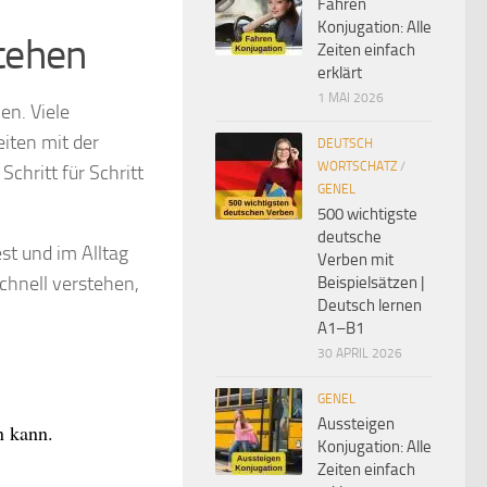
Fahren
Konjugation: Alle
stehen
Zeiten einfach
erklärt
1 MAI 2026
n. Viele
eiten mit der
DEUTSCH
WORTSCHATZ
/
Schritt für Schritt
GENEL
500 wichtigste
deutsche
st und im Alltag
Verben mit
schnell verstehen,
Beispielsätzen |
Deutsch lernen
A1–B1
30 APRIL 2026
GENEL
Aussteigen
n kann.
Konjugation: Alle
Zeiten einfach