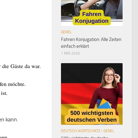
GENEL
Fahren Konjugation: Alle Zeiten
einfach erklärt
1 MAI 2026
 die Gäste da war.
fen möchte.
ist.
en kann.
DEUTSCH WORTSCHATZ
/
GENEL
ann.